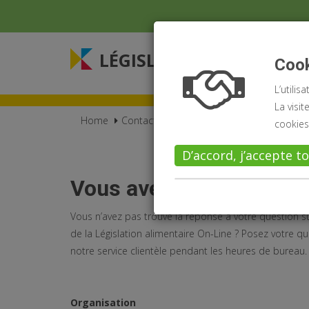
LÉGISLATION ALIMENTA
Coo
L’utili
La visi
Home
Contact
cookies 
D’accord, j’accepte to
Vous avez des question
Vous n’avez pas trouvé la réponse à votre question su
de la Législation alimentaire On-Line ? Posez votre q
notre service clientèle pendant les heures de bureau.
Organisation