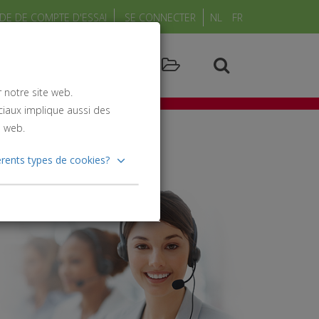
E DE COMPTE D'ESSAI
SE CONNECTER
NL
FR
Législation
Zoeken
nements et formations
alimentaire
r notre site web.
ciaux implique aussi des
e web.
férents types de cookies?