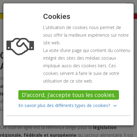
Se connecter
Législation alimentaire
Cookies
Home
À propos
L’utilisation de cookies nous permet de
vous offrir la meilleure expérience sur notre
site web.
La visite d’une page qui contient du contenu
Qu’offre la Législation
intégré des sites des médias sociaux
Alimentaire On-Line ?
implique aussi des cookies tiers. Ces
cookies servent à faire le suivi de votre
Vous recherchez des informations au sujet de la
sécurité
utilisation de ce site web.
alimentaire
? Vous souhaitez disposer à tout moment de la
législation la plus récente
au sujet de la chaîne alimentaire et
D’accord, j’accepte tous les cookies.
d’autres produits de consommation ? La Législation Alimentaire On-
En savoir plus des différents types de cookies?
Line
est la base de données dont vous avez besoin.
Cet outil en ligne est la référence belge pour la
législation
régionale, fédérale et européenne
du secteur alimentaire. Il est