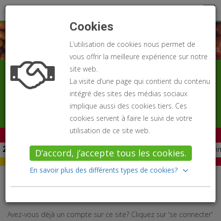
Se connecter
Législation alimentaire
Cookies
L’utilisation de cookies nous permet de
vous offrir la meilleure expérience sur notre
site web.
LA LÉGISLATION ALIMENTAIRE ON-LINE
La visite d’une page qui contient du contenu
Plus vite. Plus étendue. Plus intuitive
intégré des sites des médias sociaux
implique aussi des cookies tiers. Ces
Un produit de la Charte Professional Publishing
cookies servent à faire le suivi de votre
utilisation de ce site web.
Dernières mises à jour
24/07/2026
: Règlement d’exécution (UE) 2021/2325 de la Commi
D’accord, j’accepte tous les cookies.
22/07/2026
20/07/2026
20/07/2026
14/07/2026
: Arrêté royal du 13 avril 2019 relatif au paquet st
: Règlement (CE) n° 1099/2009 du Conseil du 24 s
: Arrêté ministériel du 16 avril 2019 relatif aux co
: Loi du 5 mai 2022 sur les médicaments vétérinaire
En savoir plus des différents types de cookies?
Se connecter
Avez-vous déjà un compte sur ce site? Cliquez sur 'se connecter'