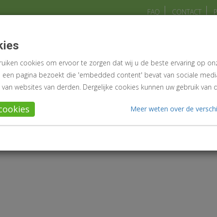
FAQ
CONTACT
Over Warenwetgeving
Update-informatie
kies
uiken cookies om ervoor te zorgen dat wij u de beste ervaring op o
u een pagina bezoekt die 'embedded content' bevat van sociale media
 van websites van derden. Dergelijke cookies kunnen uw gebruik van 
 cookies
Meer weten over de verschi
CP NL