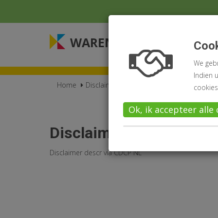
WARENWETGEVING
Coo
We gebr
Indien 
Home
Disclaimer
cookies
Ok, ik accepteer alle
Disclaimer title via CD
Disclaimer descr via CDCP NL