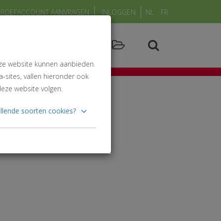
PROEFACCOUNT AANVRAGEN
INLOGGEN
NL
FR
Warenwetgeving
Zoeken
Events en studiedagen
nze website kunnen aanbieden.
-sites, vallen hieronder ook
deze website volgen.
llende soorten cookies?