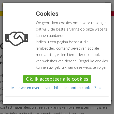
Inloggen
Warenwetgeving
Cookies
Home
Interessante publicaties
Contactmaterialen
We gebruiken cookies om ervoor te zorgen
dat wij u de beste ervaring op onze website
kunnen aanbieden.
Indien u een pagina bezoekt die
Contactmaterialen
'embedded content' bevat van sociale
media-sites, vallen hieronder ook cookies
Auteur:
Notebaert Eveline
van websites van derden. Dergelijke cookies
Prijs:
59 euro
kunnen uw gebruik van deze website volgen.
Alle materialen en voorwerpen bestemd om met levensmiddelen in
Ok, ik accepteer alle cookies
contact te komen, mogen geen nefaste invloeden vertonen naar
Meer weten over de verschillende soorten cookies?
voeding toe. De voornaamste vereisten die hiervoor in de geldende
wetgeving in het leven zijn geroepen, werden in dit praktijkboek op
een rijtje gezet. Er wordt uitgelegd hoe moet worden omgegaan met
contactmaterialen, wat een verklaring van overeenstemming is en
welke informatie dit document moet bevatten, hoe